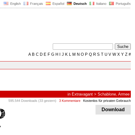
English
Français
Español
Deutsch
Italiano
Português
A
B
C
D
E
F
G
H
I
J
K
L
M
N
O
P
Q
R
S
T
U
V
W
X
Y
Z
#
in
Extravagant
>
Schablone, Armee
595.544 Downloads (33 gestern)
3 Kommentare
Kostenlos für privaten Gebrauch
Download