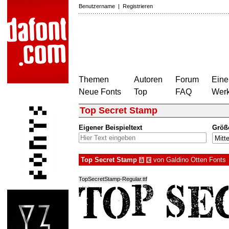
Benutzername
|
Registrieren
Themen
Autoren
Forum
Eine
Neue Fonts
Top
FAQ
Wer
Top Secret Stamp
Eigener Beispieltext
Größ
Top Secret Stamp
von
Galdino Otten Fonts
à
€
TopSecretStamp-Regular.ttf