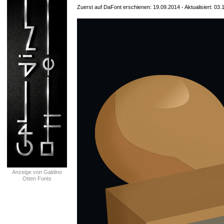
Zuerst auf DaFont erschienen: 19.09.2014 - Aktualisiert: 03.
Anzeige von Galdino
Otten Fonts