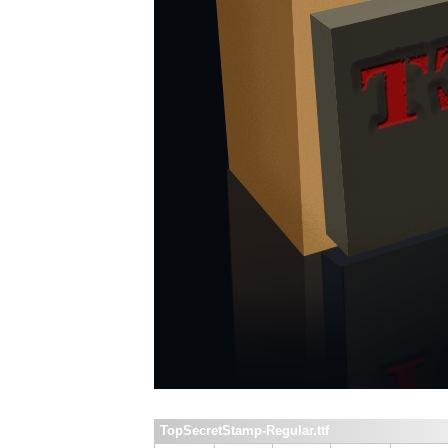
TopSecretStamp-Regular.ttf