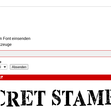
n Font einsenden
kzeuge
e