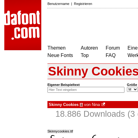
Benutzername
|
Registrieren
Themen
Autoren
Forum
Eine
Neue Fonts
Top
FAQ
Wer
Skinny Cookie
Eigener Beispieltext
Größe
Skinny Cookies
von
Nina
à
18.886 Downloads (3 
Skinnycookies.ttf