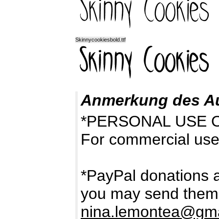
Skinnycookiesbold.ttf
Anmerkung des A
*PERSONAL USE 
For commercial use
*PayPal donations a
you may send them 
nina.lemontea@gma