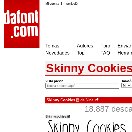
Mi cuenta
|
Inscripción
Temas
Autores
Foro
Enviar
Novedades
Top
FAQ
Herram
Skinny Cookie
Vista previa
Tamañ
Skinny Cookies
de
Nina
à
18.887 desc
Skinnycookies.ttf