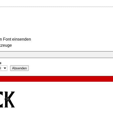
n Font einsenden
kzeuge
e