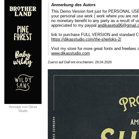
Anmerkung des Autors
This Demo Version font just for PERSONAL USE 
your personal use work ( work where you are not 
no monetary benefit to any party as a result of u
appreciated to my paypal
andikasetia96@gmail
link to purchase FULL VERSION and standard
https://dikasstudio.com/the-sherloks-2/
Visit my store for more great fonts and freebies 
www.dikasstudio.com
Zuerst auf DaFont erschienen: 29.04.2020
Anzeige von Dikas
Studio