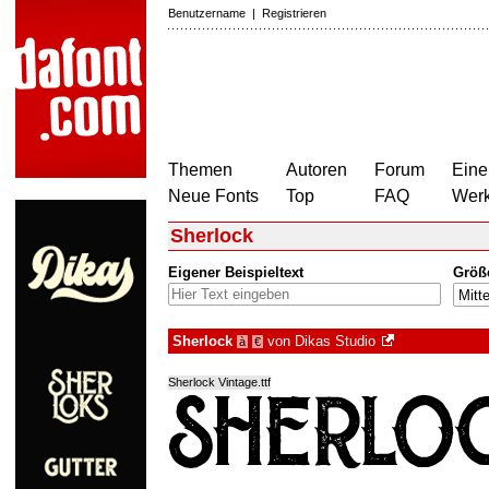
Benutzername
|
Registrieren
Themen
Autoren
Forum
Eine
Neue Fonts
Top
FAQ
Wer
Sherlock
Eigener Beispieltext
Größ
Sherlock
von
Dikas Studio
à
€
Sherlock Vintage.ttf