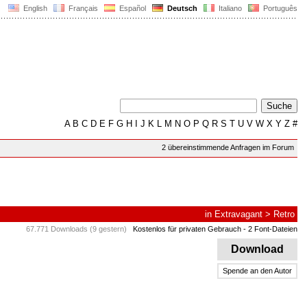
English
Français
Español
Deutsch
Italiano
Português
A
B
C
D
E
F
G
H
I
J
K
L
M
N
O
P
Q
R
S
T
U
V
W
X
Y
Z
#
2 übereinstimmende Anfragen im Forum
in
Extravagant
>
Retro
67.771 Downloads (9 gestern)
Kostenlos für privaten Gebrauch
- 2 Font-Dateien
Download
Spende an den Autor