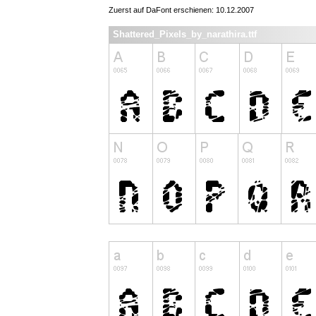
Zuerst auf DaFont erschienen: 10.12.2007
Shattered_Pixels_by_narathira.ttf