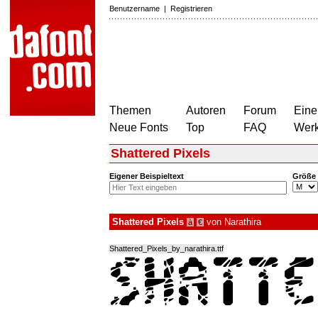
Benutzername
|
Registrieren
Themen
Autoren
Forum
Eine
Neue Fonts
Top
FAQ
Wer
Shattered Pixels
Eigener Beispieltext
Größe
Shattered Pixels
von
Narathira
à
€
Shattered_Pixels_by_narathira.ttf