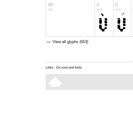
➥
View all glyphs (653)
Links:
On snot and fonts