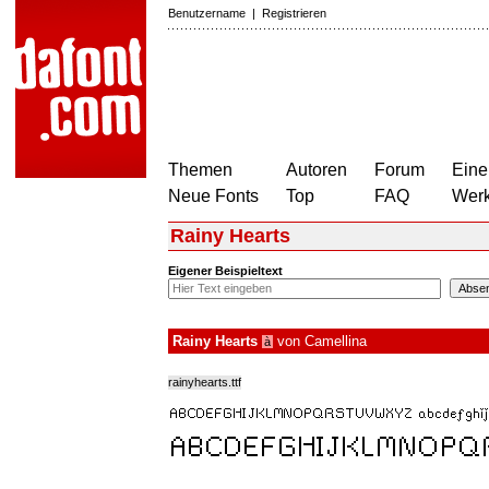
Benutzername
|
Registrieren
Themen
Autoren
Forum
Eine
Neue Fonts
Top
FAQ
Wer
Rainy Hearts
Eigener Beispieltext
Rainy Hearts
von
Camellina
à
rainyhearts.ttf