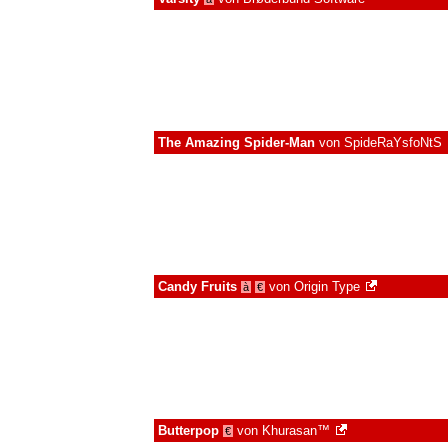
The Amazing Spider-Man
von
SpideRaYsfoNtS
Candy Fruits
von
Origin Type
à
€
Butterpop
von
Khurasan™
€