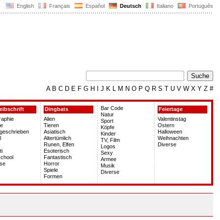
English
Français
Español
Deutsch
Italiano
Português
A
B
C
D
E
F
G
H
I
J
K
L
M
N
O
P
Q
R
S
T
U
V
W
X
Y
Z
#
Bar Code
eibschrift
Dingbats
Feiertage
Natur
graphie
Alien
Valentinstag
Sport
le
Tieren
Ostern
Köpfe
geschrieben
Asiatisch
Halloween
Kinder
l
Altertümlich
Weihnachten
TV, Film
Runen, Elfen
Diverse
Logos
ti
Esoterisch
Sexy
chool
Fantastisch
Armee
rse
Horror
Musik
Spiele
Diverse
Formen