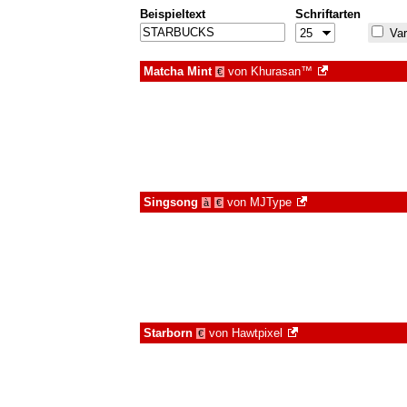
Beispieltext
Schriftarten
Var
Matcha Mint
von
Khurasan™
€
Singsong
von
MJType
à
€
Starborn
von
Hawtpixel
€