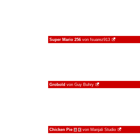
Super Mario 256
von
fsuarez913
Grobold
von
Guy Buhry
Chicken Pie
von
Manjali Studio
à
€