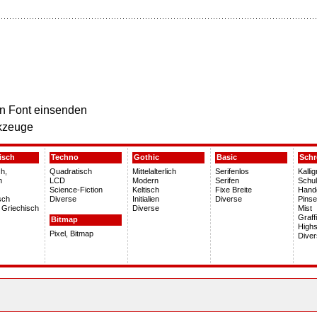
n Font einsenden
kzeuge
isch
Techno
Gothic
Basic
Schr
h,
Quadratisch
Mittelalterlich
Serifenlos
Kalli
h
LCD
Modern
Serifen
Schu
Science-Fiction
Keltisch
Fixe Breite
Hand
sch
Diverse
Initialien
Diverse
Pinse
 Griechisch
Diverse
Mist
Graffi
Bitmap
Highs
Pixel, Bitmap
Dive