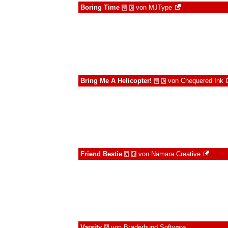
Boring Time
von
MJType
à
€
Bring Me A Helicopter!
von
Chequered Ink
à
€
Friend Bestie
von
Namara Creative
à
€
Varsity
von
Brøderbund Software
à