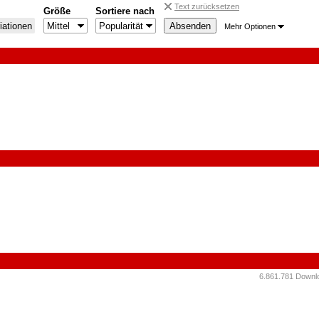
Text zurücksetzen
Größe
Sortiere nach
iationen
Mehr Optionen
6.861.781 Downlo