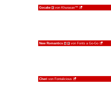
Gocake
von
Khurasan™
€
New Romantics
von
Fonts a Go-Go
à
€
Cheri
von
Fontalicious