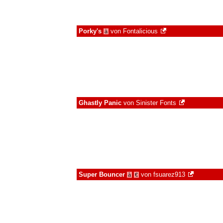
Porky's
von
Fontalicious
à
Ghastly Panic
von
Sinister Fonts
Super Bouncer
von
fsuarez913
à
€