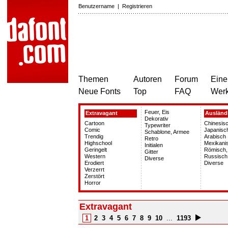
Benutzername
|
Registrieren
Themen
Autoren
Forum
Eine
Neue Fonts
Top
FAQ
Wer
Feuer, Eis
Extravagant
Ausländ
Dekorativ
Cartoon
Chinesisc
Typewriter
Comic
Japanisc
Schablone, Armee
Trendig
Arabisch
Retro
Highschool
Mexikani
Initialen
Geringelt
Römisch,
Gitter
Western
Russisch
Diverse
Erodiert
Diverse
Verzerrt
Zerstört
Horror
Extravagant
1
2
3
4
5
6
7
8
9
10
...
1193