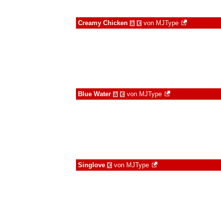
Creamy Chicken
von
MJType
à
€
Blue Water
von
MJType
à
€
Singlove
von
MJType
€