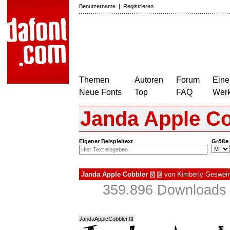
Benutzername
|
Registrieren
Themen
Autoren
Forum
Eine
Neue Fonts
Top
FAQ
Wer
Janda Apple Co
Eigener Beispieltext
Größe
Janda Apple Cobbler
von
Kimberly Geswei
à
€
359.896 Downloads 
JandaAppleCobbler.ttf