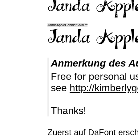
JandaAppleCobblerSolid.ttf
Anmerkung des A
Free for personal u
see
http://kimberl
Thanks!
Zuerst auf DaFont ersch