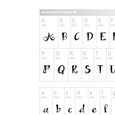
JandaAppleCobbler.ttf