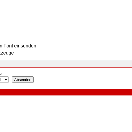
n Font einsenden
kzeuge
e