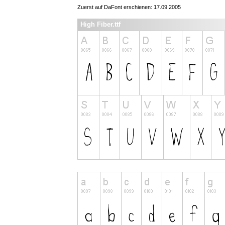
Zuerst auf DaFont erschienen: 17.09.2005
High Fiber.ttf