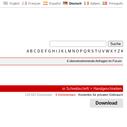
English
Français
Español
Deutsch
Italiano
Português
A
B
C
D
E
F
G
H
I
J
K
L
M
N
O
P
Q
R
S
T
U
V
W
X
Y
Z
#
6 übereinstimmende Anfragen im Forum
in
Schreibschrift
>
Handgeschrieben
129.663 Downloads
6 Kommentare
Kostenlos für privaten Gebrauch
Download