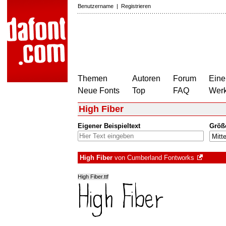
Benutzername
|
Registrieren
Themen
Autoren
Forum
Eine
Neue Fonts
Top
FAQ
Wer
High Fiber
Eigener Beispieltext
Größ
High Fiber
von
Cumberland Fontworks
High Fiber.ttf