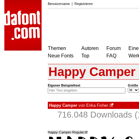
Benutzername
|
Registrieren
Themen
Autoren
Forum
Eine
Neue Fonts
Top
FAQ
Wer
Happy Camper
Eigener Beispieltext
Größe
Happy Camper
von
Erika Fisher
716.048 Downloads (1
Happy-Camper-Regular.ttf