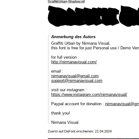
GraffitiUrban-Shadow.otf
Anmerkung des Autors
Graffiti Urban by Nirmana Visual,
this font is free for just Personal use / Demo Ver
for full version :
http://nirmanavisual.com/
email :
nirmanavisual@gmail.com
support@nirmanavisual.com
visit our instagram :
https://www.instagram.com/nirmanavisual/
Paypal account for donation :
nirmanavisual@gm
thank you!
Nirmana Visual
Zuerst auf DaFont erschienen: 21.04.2024