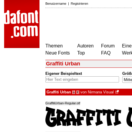
Benutzername
|
Registrieren
Themen
Autoren
Forum
Eine
Neue Fonts
Top
FAQ
Wer
Graffiti Urban
Eigener Beispieltext
Größ
Graffiti Urban
von
Nirmana Visual
à
€
GraffitiUrban-Regular.otf