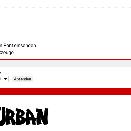
n Font einsenden
kzeuge
e