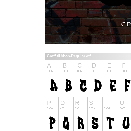
GraffitiUrban-Regular.otf