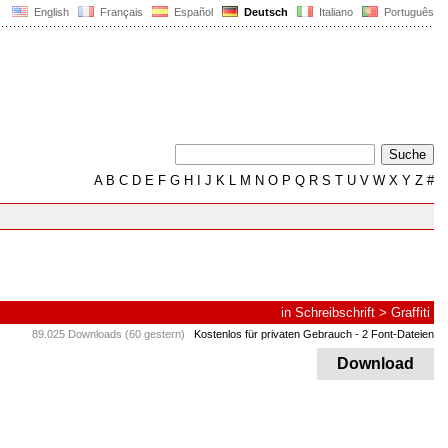
English
Français
Español
Deutsch
Italiano
Português
A
B
C
D
E
F
G
H
I
J
K
L
M
N
O
P
Q
R
S
T
U
V
W
X
Y
Z
#
in
Schreibschrift
>
Graffiti
89.025 Downloads (60 gestern)
Kostenlos für privaten Gebrauch
- 2 Font-Dateien
Download