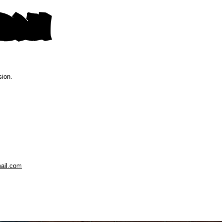
sion.
ail.com