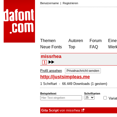
Benutzername
|
Registrieren
Themen
Autoren
Forum
Eine
Neue Fonts
Top
FAQ
Wer
missrhea
1
Profil ansehen
Privatnachricht senden
http://justsimpleas.me
1 Schriftart - 66.449 Downloads (1 gestern)
Beispieltext
Schriftarten
Varia
Gita Script
von
missrhea