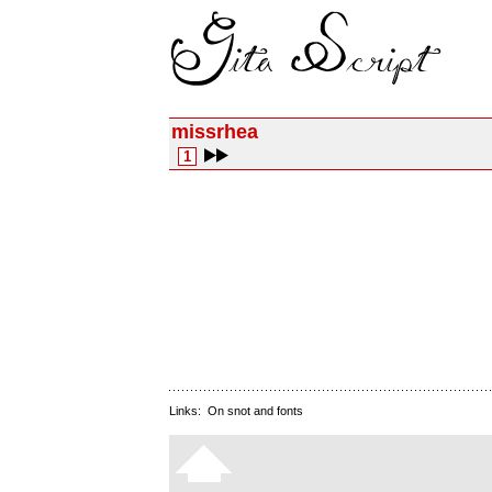
missrhea
1
Links:
On snot and fonts