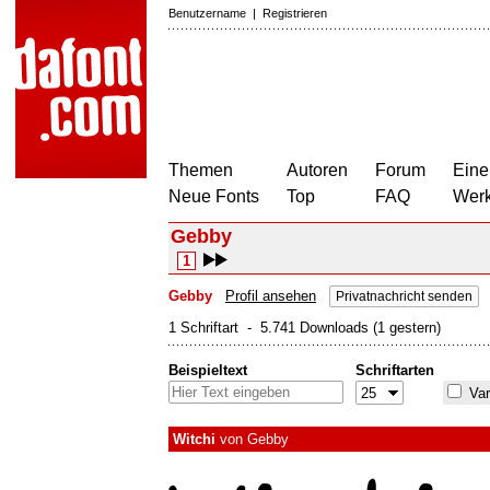
Benutzername
|
Registrieren
Themen
Autoren
Forum
Eine
Neue Fonts
Top
FAQ
Wer
Gebby
1
Gebby
Profil ansehen
Privatnachricht senden
1 Schriftart - 5.741 Downloads (1 gestern)
Beispieltext
Schriftarten
Var
Witchi
von
Gebby