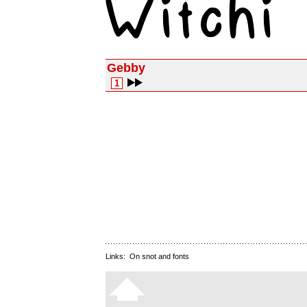
Gebby
1
Links:
On snot and fonts