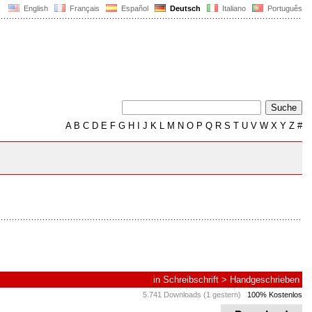
English
Français
Español
Deutsch
Italiano
Português
A
B
C
D
E
F
G
H
I
J
K
L
M
N
O
P
Q
R
S
T
U
V
W
X
Y
Z
#
in
Schreibschrift
>
Handgeschrieben
5.741 Downloads (1 gestern)
100% Kostenlos