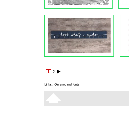
1
2
Links:
On snot and fonts