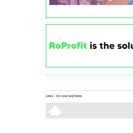
Links:
On snot and fonts