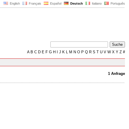
English
Français
Español
Deutsch
Italiano
Português
A
B
C
D
E
F
G
H
I
J
K
L
M
N
O
P
Q
R
S
T
U
V
W
X
Y
Z
#
1 Anfrage