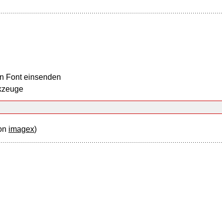
n Font einsenden
kzeuge
on
imagex
)