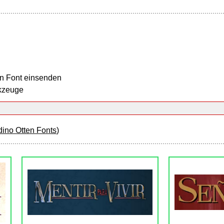
n Font einsenden
kzeuge
dino Otten Fonts
)