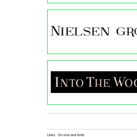
Links:
On snot and fonts