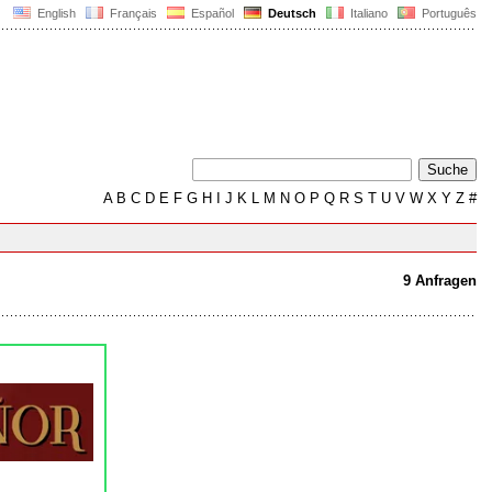
English
Français
Español
Deutsch
Italiano
Português
A
B
C
D
E
F
G
H
I
J
K
L
M
N
O
P
Q
R
S
T
U
V
W
X
Y
Z
#
9 Anfragen