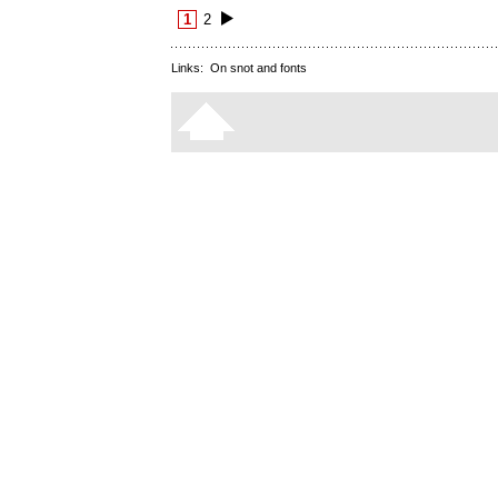
1
2
Links:
On snot and fonts