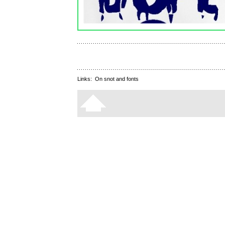
Links:
On snot and fonts