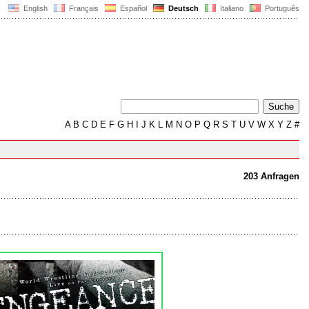
English
Français
Español
Deutsch
Italiano
Português
A
B
C
D
E
F
G
H
I
J
K
L
M
N
O
P
Q
R
S
T
U
V
W
X
Y
Z
#
203 Anfragen