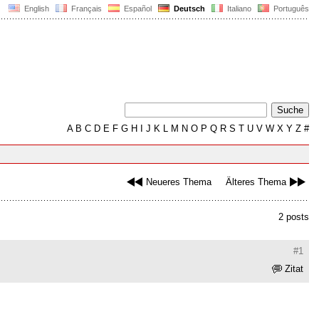
English
Français
Español
Deutsch
Italiano
Português
A
B
C
D
E
F
G
H
I
J
K
L
M
N
O
P
Q
R
S
T
U
V
W
X
Y
Z
#
Neueres Thema
Älteres Thema
2 posts
#1
Zitat