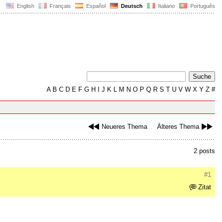
English
Français
Español
Deutsch
Italiano
Português
A
B
C
D
E
F
G
H
I
J
K
L
M
N
O
P
Q
R
S
T
U
V
W
X
Y
Z
#
Neueres Thema
Älteres Thema
2 posts
#1
Zitat