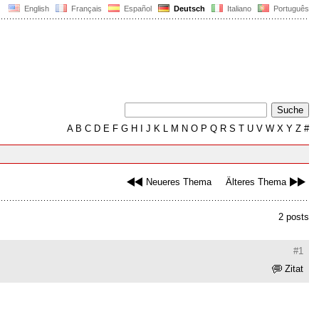
English
Français
Español
Deutsch
Italiano
Português
A
B
C
D
E
F
G
H
I
J
K
L
M
N
O
P
Q
R
S
T
U
V
W
X
Y
Z
#
Neueres Thema
Älteres Thema
2 posts
#1
Zitat