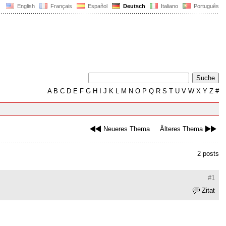
English
Français
Español
Deutsch
Italiano
Português
A
B
C
D
E
F
G
H
I
J
K
L
M
N
O
P
Q
R
S
T
U
V
W
X
Y
Z
#
Neueres Thema
Älteres Thema
2 posts
#1
Zitat