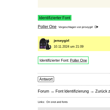
Identifizierter Font
Poller One
Vorgeschlagen von
jerseygirl
jerseygirl
10.11.2024 um 21:09
Identifizierter Font:
Poller One
Antwort
→
→
Forum
Font Identifizierung
Zurück z
Links:
On snot and fonts