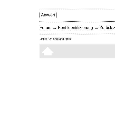
Antwort
→
→
Forum
Font Identifizierung
Zurück z
Links:
On snot and fonts