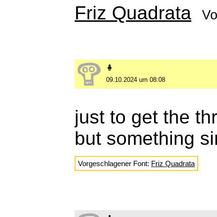
Friz Quadrata
Vo
🧍
09.10.2024 um 08:08
just to get the th
but something sim
Vorgeschlagener Font:
Friz Quadrata