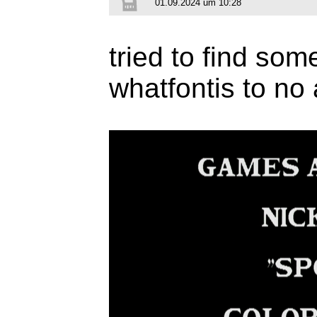
01.09.2024 um 10:28
tried to find so
whatfontis to no 