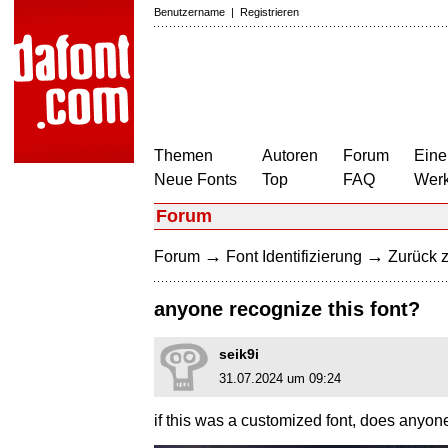
Benutzername
|
Registrieren
Themen
Autoren
Forum
Eine
Neue Fonts
Top
FAQ
Wer
Forum
→
→
Forum
Font Identifizierung
Zurück z
anyone recognize this font?
seik9i
31.07.2024 um 09:24
if this was a customized font, does anyone