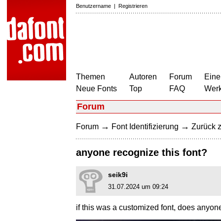
Benutzername
|
Registrieren
Themen
Autoren
Forum
Eine
Neue Fonts
Top
FAQ
Wer
Forum
→
→
Forum
Font Identifizierung
Zurück z
anyone recognize this font?
seik9i
31.07.2024 um 09:24
if this was a customized font, does anyone