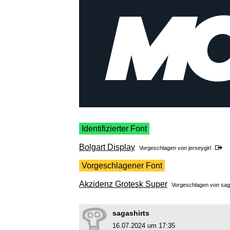
Identifizierter Font
Bolgart Display
Vorgeschlagen von
jerseygirl
Vorgeschlagener Font
Akzidenz Grotesk Super
Vorgeschlagen von
sag
sagashirts
16.07.2024 um 17:35