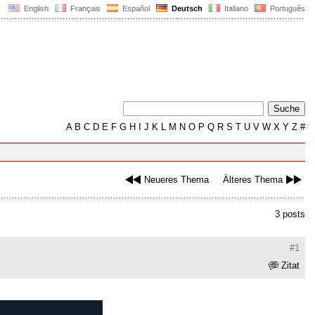
English
Français
Español
Deutsch
Italiano
Português
A
B
C
D
E
F
G
H
I
J
K
L
M
N
O
P
Q
R
S
T
U
V
W
X
Y
Z
#
Neueres Thema
Älteres Thema
3 posts
#1
Zitat