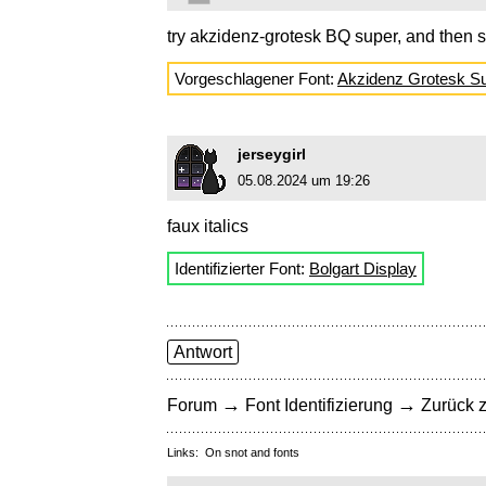
try akzidenz-grotesk BQ super, and then s
Vorgeschlagener Font:
Akzidenz Grotesk S
jerseygirl
05.08.2024 um 19:26
faux italics
Identifizierter Font:
Bolgart Display
Antwort
→
→
Forum
Font Identifizierung
Zurück z
Links:
On snot and fonts