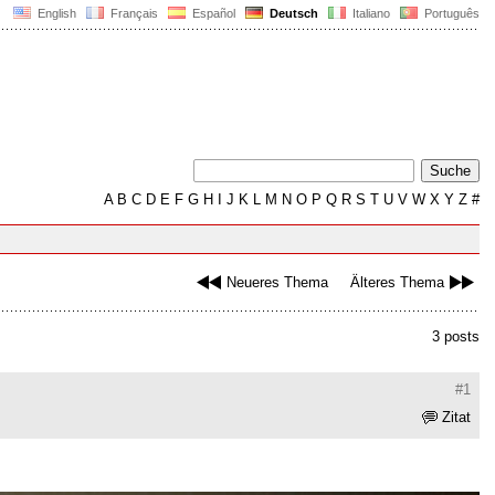
English
Français
Español
Deutsch
Italiano
Português
A
B
C
D
E
F
G
H
I
J
K
L
M
N
O
P
Q
R
S
T
U
V
W
X
Y
Z
#
Neueres Thema
Älteres Thema
3 posts
#1
Zitat