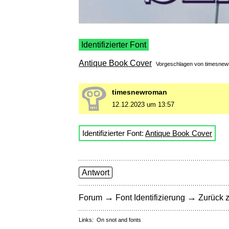
Identifizierter Font
Antique Book Cover
Vorgeschlagen von
timesne
timesnewroman
12.12.2023 um 13:57
Identifizierter Font:
Antique Book Cover
Antwort
→
→
Forum
Font Identifizierung
Zurück z
Links:
On snot and fonts