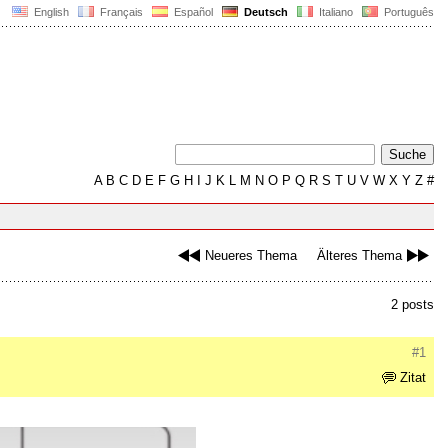
English
Français
Español
Deutsch
Italiano
Português
A
B
C
D
E
F
G
H
I
J
K
L
M
N
O
P
Q
R
S
T
U
V
W
X
Y
Z
#
Neueres Thema
Älteres Thema
2 posts
#1
Zitat