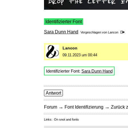
Identifizierter Font
Sara Dunn Hand
Vorgeschlagen von
Lancon
Lancon
09.11.2023 um 00:44
Identifizierter Font:
Sara Dunn Hand
Antwort
→
→
Forum
Font Identifizierung
Zurück z
Links:
On snot and fonts