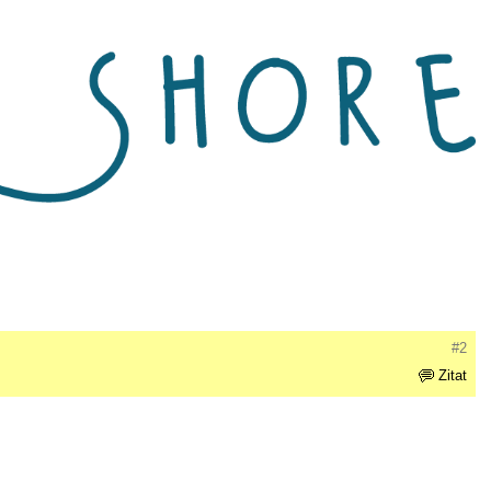
#2
Zitat