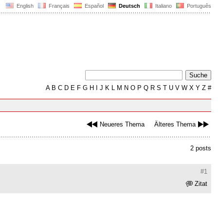
English
Français
Español
Deutsch
Italiano
Português
A
B
C
D
E
F
G
H
I
J
K
L
M
N
O
P
Q
R
S
T
U
V
W
X
Y
Z
#
Neueres Thema
Älteres Thema
2 posts
#1
Zitat