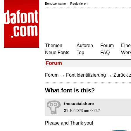
Benutzername
|
Registrieren
Themen
Autoren
Forum
Eine
Neue Fonts
Top
FAQ
Wer
Forum
→
→
Forum
Font Identifizierung
Zurück z
What font is this?
thesocialshore
31.10.2023 um 00:42
Please and Thank you!