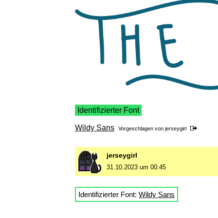
Identifizierter Font
Wildy Sans
Vorgeschlagen von
jerseygirl
jerseygirl
31.10.2023 um 00:45
Identifizierter Font:
Wildy Sans