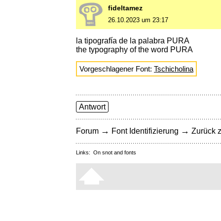
fideltamez
26.10.2023 um 23:17
la tipografía de la palabra PURA
the typography of the word PURA
Vorgeschlagener Font:
Tschicholina
Antwort
→
→
Forum
Font Identifizierung
Zurück z
Links:
On snot and fonts