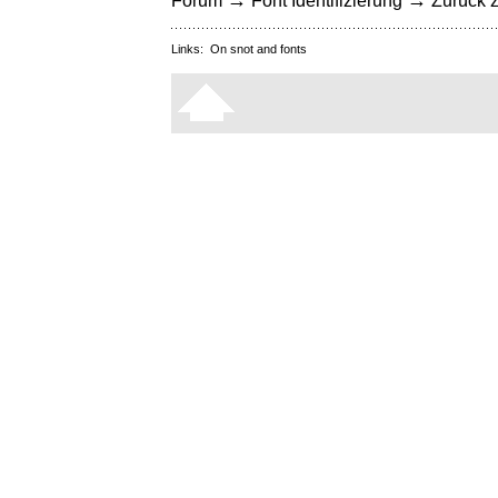
→
→
Forum
Font Identifizierung
Zurück z
Links:
On snot and fonts