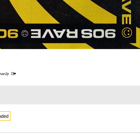
rnan2jr
nded