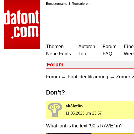
Benutzername
|
Registrieren
Themen
Autoren
Forum
Eine
Neue Fonts
Top
FAQ
Wer
Forum
→
→
Forum
Font Identifizierung
Zurück z
Don’t?
sk3let0n
11.05.2023 um 23:57
What font is the text “90’s RAVE” in?