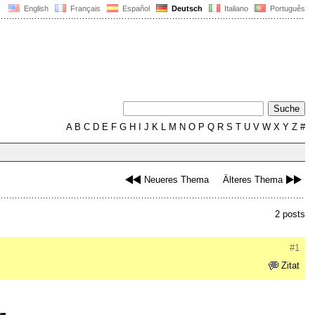
English
Français
Español
Deutsch
Italiano
Português
A
B
C
D
E
F
G
H
I
J
K
L
M
N
O
P
Q
R
S
T
U
V
W
X
Y
Z
#
Neueres Thema
Älteres Thema
2 posts
#1
Zitat