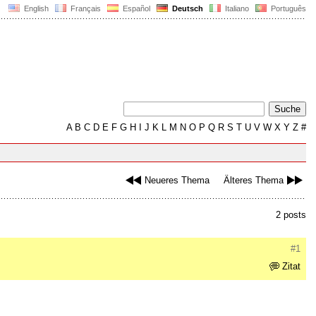
English
Français
Español
Deutsch
Italiano
Português
A
B
C
D
E
F
G
H
I
J
K
L
M
N
O
P
Q
R
S
T
U
V
W
X
Y
Z
#
Neueres Thema
Älteres Thema
2 posts
#1
Zitat