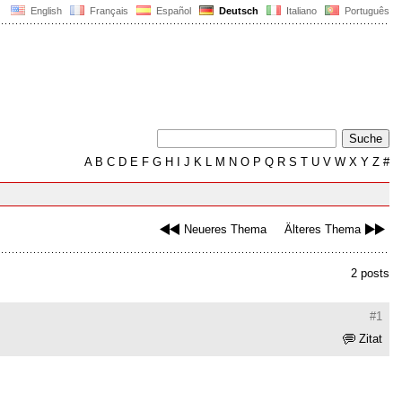
English
Français
Español
Deutsch
Italiano
Português
A
B
C
D
E
F
G
H
I
J
K
L
M
N
O
P
Q
R
S
T
U
V
W
X
Y
Z
#
Neueres Thema
Älteres Thema
2 posts
#1
Zitat