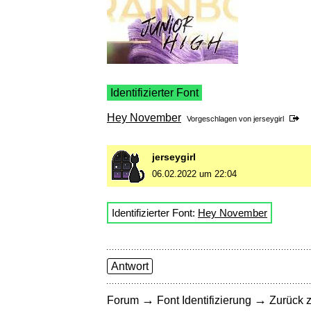
Identifizierter Font
Hey November
Vorgeschlagen von
jerseygirl
jerseygirl
06.02.2022 um 22:04
Identifizierter Font:
Hey November
Antwort
→
→
Forum
Font Identifizierung
Zurück z