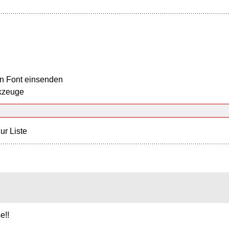
n Font einsenden
kzeuge
ur Liste
e!!