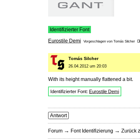
Identifizierter Font
Eurostile Demi
Vorgeschlagen von
Tomás Silcher
Tomás Silcher
26.04.2012 um 20:03
With its height manually flattened a bit.
Identifizierter Font:
Eurostile Demi
Antwort
→
→
Forum
Font Identifizierung
Zurück z