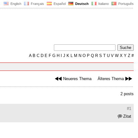
English
Français
Español
Deutsch
Italiano
Português
A
B
C
D
E
F
G
H
I
J
K
L
M
N
O
P
Q
R
S
T
U
V
W
X
Y
Z
#
Neueres Thema
Älteres Thema
2 posts
#1
Zitat