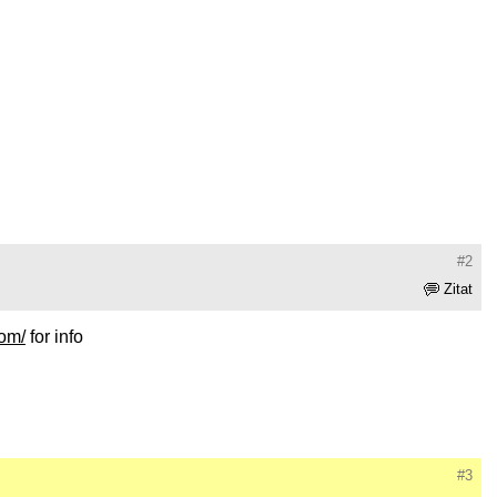
#2
Zitat
com/
for info
#3