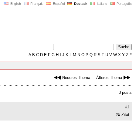
English
Français
Español
Deutsch
Italiano
Português
A
B
C
D
E
F
G
H
I
J
K
L
M
N
O
P
Q
R
S
T
U
V
W
X
Y
Z
#
Neueres Thema
Älteres Thema
3 posts
#1
Zitat