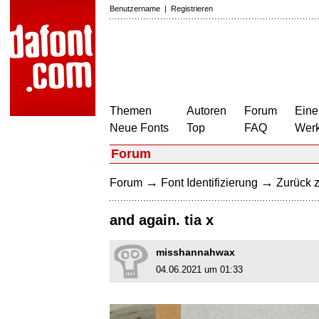
Benutzername
|
Registrieren
Themen
Autoren
Forum
Eine
Neue Fonts
Top
FAQ
Wer
Forum
→
→
Forum
Font Identifizierung
Zurück z
and again. tia x
misshannahwax
04.06.2021 um 01:33