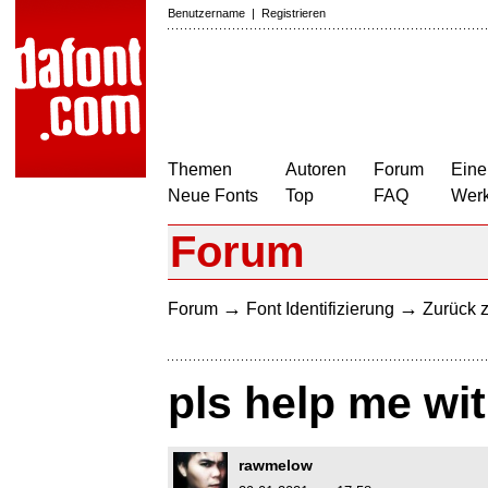
Benutzername
|
Registrieren
Themen
Autoren
Forum
Eine
Neue Fonts
Top
FAQ
Wer
Forum
→
→
Forum
Font Identifizierung
Zurück z
pls help me wit
rawmelow