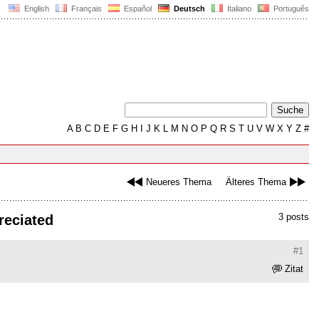
English
Français
Español
Deutsch
Italiano
Português
A
B
C
D
E
F
G
H
I
J
K
L
M
N
O
P
Q
R
S
T
U
V
W
X
Y
Z
#
Neueres Thema
Älteres Thema
3 posts
preciated
#1
Zitat