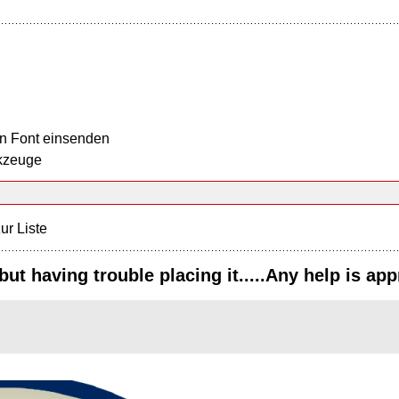
n Font einsenden
kzeuge
ur Liste
but having trouble placing it.....Any help is ap