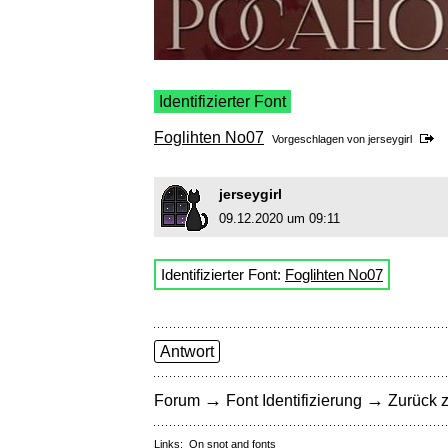
Identifizierter Font
Foglihten No07
Vorgeschlagen von
jerseygirl
jerseygirl
09.12.2020 um 09:11
Identifizierter Font:
Foglihten No07
Antwort
→
→
Forum
Font Identifizierung
Zurück z
Links:
On snot and fonts