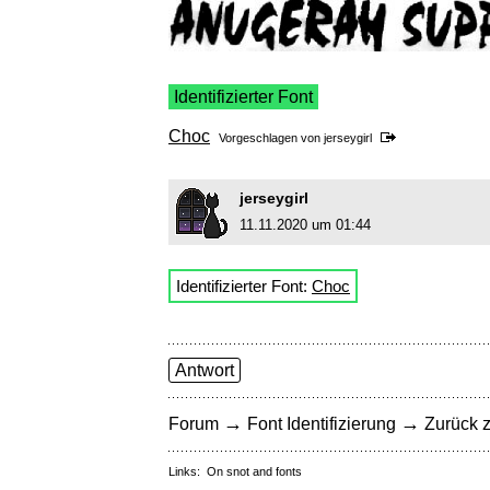
Identifizierter Font
Choc
Vorgeschlagen von
jerseygirl
jerseygirl
11.11.2020 um 01:44
Identifizierter Font:
Choc
Antwort
→
→
Forum
Font Identifizierung
Zurück z
Links:
On snot and fonts