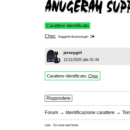
Carattere Identificato
Choc
Suggeriti da
jerseygirl
jerseygirl
11/11/2020 alle 01:44
Carattere Identificato:
Choc
Rispondere
→
→
Forum
Identificazione carattere
Torn
Link:
On snot and fonts