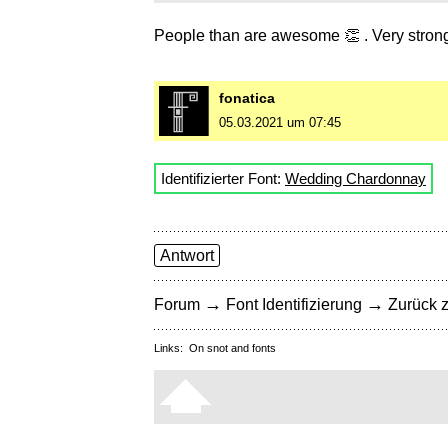
People than are awesome 👏 . Very strong
fonatica
05.03.2021 um 07:45
Identifizierter Font:
Wedding Chardonnay
Antwort
→
→
Forum
Font Identifizierung
Zurück z
Links:
On snot and fonts