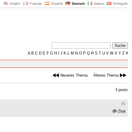
English
Français
Español
Deutsch
Italiano
Português
A
B
C
D
E
F
G
H
I
J
K
L
M
N
O
P
Q
R
S
T
U
V
W
X
Y
Z
#
Neueres Thema
Älteres Thema
3 posts
#1
Zitat